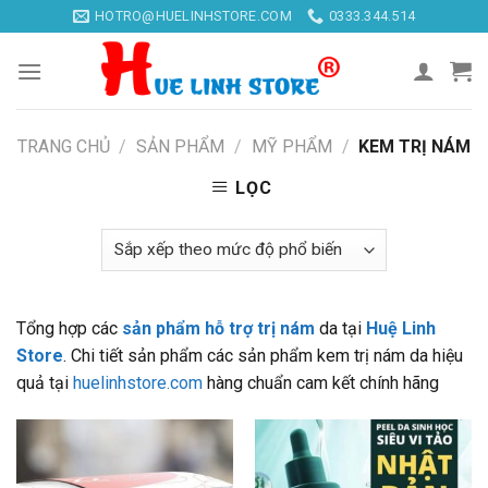
Skip
HOTRO@HUELINHSTORE.COM
0333.344.514
to
content
TRANG CHỦ
/
SẢN PHẨM
/
MỸ PHẨM
/
KEM TRỊ NÁM
LỌC
Tổng hợp các
sản phẩm hỗ trợ trị nám
da tại
Huệ Linh
Store
. Chi tiết sản phẩm các sản phẩm kem trị nám da hiệu
quả tại
huelinhstore.com
hàng chuẩn cam kết chính hãng