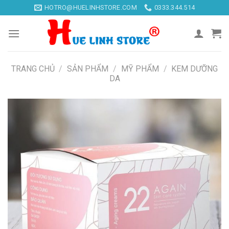
Skip
HOTRO@HUELINHSTORE.COM
0333.344.514
to
content
TRANG CHỦ
/
SẢN PHẨM
/
MỸ PHẨM
/
KEM DƯỠNG
DA