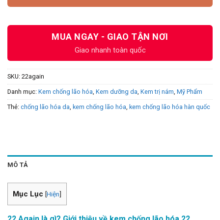
MUA NGAY - GIAO TẬN NƠI
Giao nhanh toàn quốc
SKU:
22again
Danh mục:
Kem chống lão hóa
,
Kem dưỡng da
,
Kem trị nám
,
Mỹ Phẩm
Thẻ:
chống lão hóa da
,
kem chống lão hóa
,
kem chống lão hóa hàn quốc
MÔ TẢ
Mục Lục
[
Hiện
]
22 Again là gì? Giới thiệu về kem chống lão hóa 22